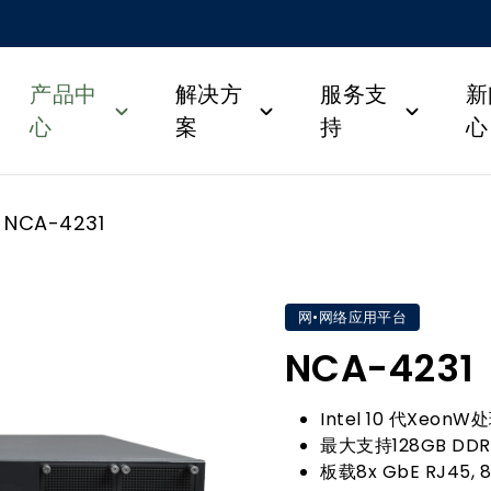
产品中
解决方
服务支
新
心
案
持
心
NCA-4231
网•网络应用平台
NCA-4231
Intel 10 代XeonW
最大支持128GB DD
板载8x GbE RJ45, 