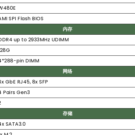
W480E
AMI SPI Flash BIOS
内存
DDR4 up to 2933MHz UDIMM
128G
4*288-pin DIMM
网络
8x GbE RJ45, 8x SFP
4 Pairs Gen3
2
存储
4x SATA3.0
1x M.2