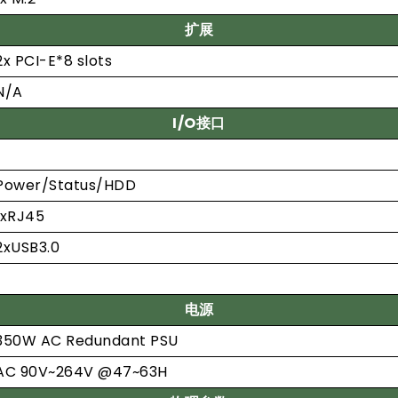
扩展
2x PCI-E*8 slots
N/A
I/O接口
Power/Status/HDD
1xRJ45
2xUSB3.0
电源
350W AC Redundant PSU
AC 90V~264V @47~63H