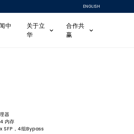
ENGLISH
闻中
关于立
合作共
华
赢
处理器
R4 内存
8x SFP，4组Bypass