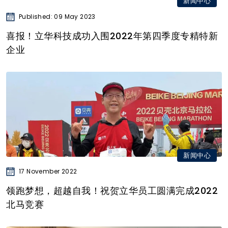
新闻中心
Published: 09 May 2023
喜报！立华科技成功入围2022年第四季度专精特新
企业
新闻中心
17 November 2022
领跑梦想，超越自我！祝贺立华员工圆满完成2022
北马竞赛