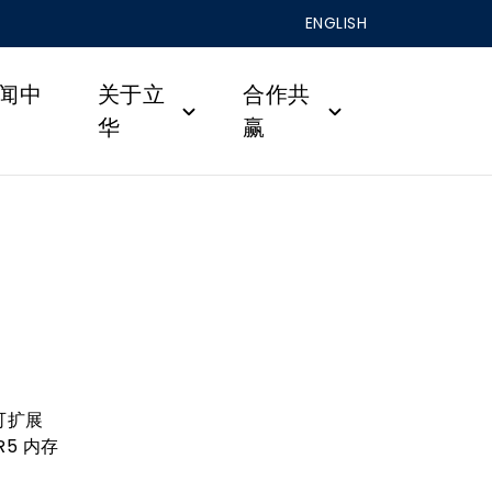
ENGLISH
闻中
关于立
合作共
华
赢
®可扩展
R5 内存