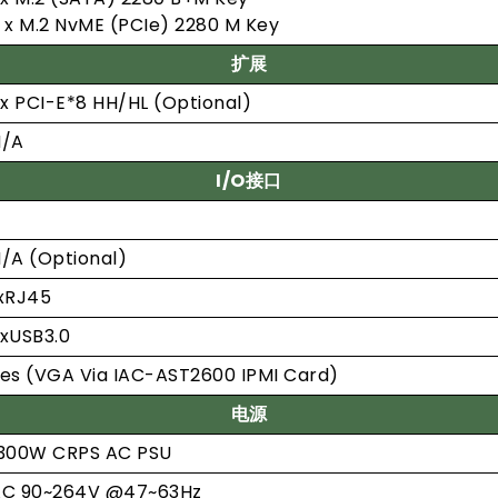
 x M.2 NvME (PCIe) 2280 M Key
扩展
 x PCI-E*8 HH/HL (Optional)
N/A
I/O接口
/A (Optional)
xRJ45
xUSB3.0
es (VGA Via IAC-AST2600 IPMI Card)
电源
300W CRPS AC PSU
AC 90~264V @47~63Hz