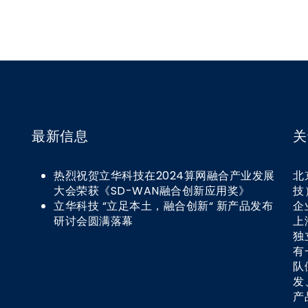
最新信息
关
热烈祝贺立华科技在2024算网融合产业发展
北
大会荣获《SD-WAN融合创新应用奖》
技
立华科技 “立足本土，融合创新“ 新产品发布
企
0
研讨会圆满落幕
上
独
有
队
发
产