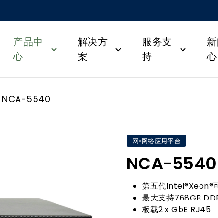
产品中
解决方
服务支
新
心
案
持
心
NCA-5540
网•网络应用平台
NCA-5540
第五代Intel®Xeon
最大支持768GB DD
板载2 x GbE RJ45