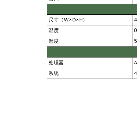
尺寸（W×D×H）
4
温度
湿度
处理器
A
系统
4
产品型号
NCA-5540