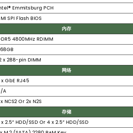
ntel® Emmitsburg PCH
MI SPI Flash BIOS
内存
DDR5 4800MHz RDIMM
768GB
2 x 288-pin DIMM
网络
 x GbE RJ45
N/A
x NCS2 Or 2x N2S
存储
 x 2.5” HDD/SSD Or 4 x 2.5” HDD/SSD
 x M.2 (SATA) 2280 B+M Key