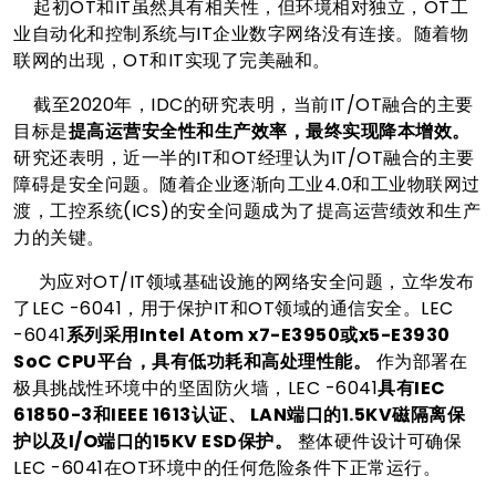
起初OT和IT虽然具有相关性，但环境相对独立，OT工
业自动化和控制系统与IT企业数字网络没有连接。随着物
联网的出现，OT和IT实现了完美融和。
截至2020年，IDC的研究表明，当前IT/OT融合的主要
目标是
提高运营安全性和生产效率，最终实现降本增效。
研究还表明，近一半的IT和OT经理认为IT/OT融合的主要
障碍是安全问题。随着企业逐渐向工业4.0和工业物联网过
渡，工控系统(ICS)的安全问题成为了提高运营绩效和生产
力的关键。
为应对OT/IT领域基础设施的网络安全问题，立华发布
了LEC -6041，用于保护IT和OT领域的通信安全。LEC
-6041
系列采用Intel Atom x7-E3950或x5-E3930
SoC CPU平台，具有低功耗和高处理性能。
作为部署在
极具挑战性环境中的坚固防火墙，LEC -6041
具有IEC
61850-3和IEEE 1613认证、 LAN端口的1.5KV磁隔离保
护以及I/O端口的15KV ESD保护。
整体硬件设计可确保
LEC -6041在OT环境中的任何危险条件下正常运行。