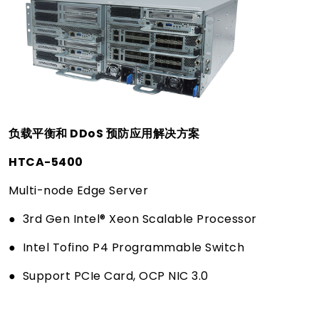
负载平衡和 DDoS 预防应用解决方案
HTCA-5400
Multi-node Edge Server
● 3rd Gen Intel® Xeon Scalable Processor
● Intel Tofino P4 Programmable Switch
● Support PCIe Card, OCP NIC 3.0