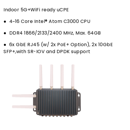
Indoor 5G+WiFi ready uCPE
● 4~16 Core Intel® Atom C3000 CPU
● DDR4 1866/2133/2400 MHz, Max. 64GB
● 6x GbE RJ45 (w/ 2x PoE+ Option), 2x 10GbE
SFP+,with SR-IOV and DPDK support